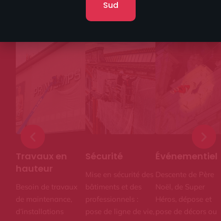
Sud
Accès difficiles
Travaux en
Sécurité
Événementiel
hauteur
Mise en sécurité des
Descente de Père
Besoin de travaux
bâtiments et des
Noël, de Super
de maintenance,
professionnels :
Héros, dépose et
d’installations
pose de ligne de vie,
pose de décors ou