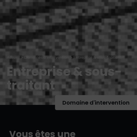
Accueil
>
Domaines d’intervention
>
Entreprise & sous-traitant
Entreprise & sous-
traitant
Domaine d'intervention
Vous êtes une