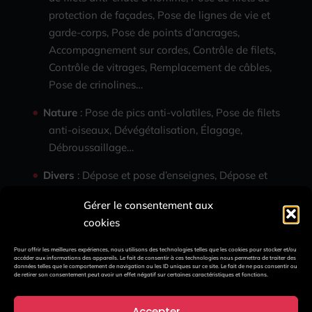
protection de façades, Pose de lignes de vie et
garde-corps, Pose de points d’ancrages,
Accompagnement sur cordes, Contrôle de filets,
Contrôle de vitrages, Remplacement de câbles,
Pose de crinolines…
Nature
: Pose de pics anti-volatiles, Pose de filets
anti-oiseaux, Dévégétalisation, Élagage,
Débroussaillage…
Divers
: Dépose et pose d’enseignes, Dépose et
pose de décors, Dépose et pose de bâches
Gérer le consentement aux
publicitaires, Descente du père-noël, Installation
cookies
de structures, Installation d’écrans géants
Pour offrir les meilleures expériences, nous utilisons des technologies telles que les cookies pour stocker et/ou
accéder aux informations des appareils. Le fait de consentir à ces technologies nous permettra de traiter des
données telles que le comportement de navigation ou les ID uniques sur ce site. Le fait de ne pas consentir ou
de retirer son consentement peut avoir un effet négatif sur certaines caractéristiques et fonctions.
Nous contacter
Accepter