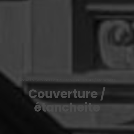
Accueil
>
Services Particulier
>
Couverture / étancheite
Couverture /
étancheite