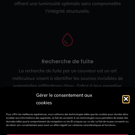
offrant une luminosité optimale sans compromettre
l’intégrité structurelle.
Recherche de fuite
La recherche de fuite par un couvreur est un art
méticuleux visant à identifier les sources invisibles de
potentielles infiltrations d’eau. Grâce à leur expertise,
les couvreurs utilisent des méthodes avancées pour
Gérer le consentement aux
localiser et réparer les fuites, préservant ainsi l’intégrité
cookies
de la toiture.
Pour offrir les meilleures expériences, nous utilisons des technologies telles que les cookies pour stocker et/ou
accéder aux informations des appareils. Le fait de consentir à ces technologies nous permettra de traiter des
données telles que le comportement de navigation ou les ID uniques sur ce site. Le fait de ne pas consentir ou
de retirer son consentement peut avoir un effet négatif sur certaines caractéristiques et fonctions.