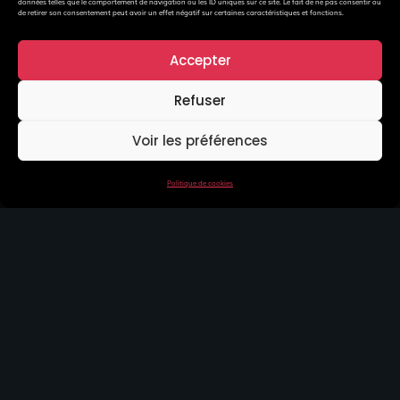
Lille
données telles que le comportement de navigation ou les ID uniques sur ce site. Le fait de ne pas consentir ou
de retirer son consentement peut avoir un effet négatif sur certaines caractéristiques et fonctions.
Accepter
Refuser
Voir les préférences
Reims
Politique de cookies